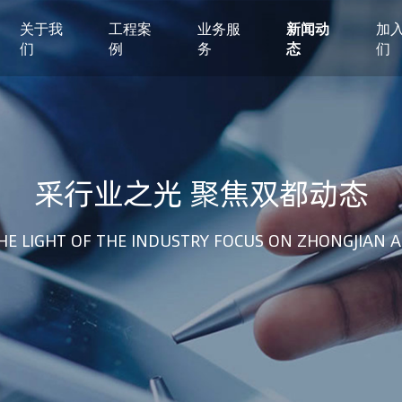
关于我
工程案
业务服
新闻动
加
们
例
务
态
们
建筑设计
市政设计
电力设计
商物粮储藏（冷库冷冻）
农林设计
勘察资质
采行业之光 聚焦双都动态
水利设计
风景园林
土地规划
城乡规划
工程测绘
工程咨询
HE LIGHT OF THE INDUSTRY FOCUS ON ZHONGJIAN A
工程造价