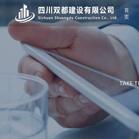
首
页
TAKE T