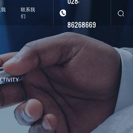
028-
入我
联系我
们
86268669
华东
华北
华南
华中
西南
西北
CTIVITY
东南