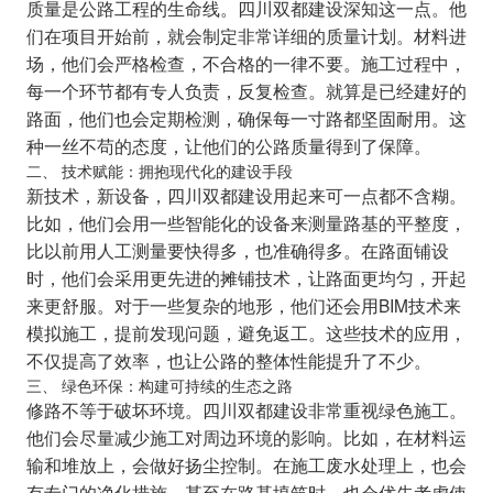
质量是公路工程的生命线。四川双都建设深知这一点。他
们在项目开始前，就会制定非常详细的质量计划。材料进
场，他们会严格检查，不合格的一律不要。施工过程中，
每一个环节都有专人负责，反复检查。就算是已经建好的
路面，他们也会定期检测，确保每一寸路都坚固耐用。这
种一丝不苟的态度，让他们的公路质量得到了保障。
二、 技术赋能：拥抱现代化的建设手段
新技术，新设备，四川双都建设用起来可一点都不含糊。
比如，他们会用一些智能化的设备来测量路基的平整度，
比以前用人工测量要快得多，也准确得多。在路面铺设
时，他们会采用更先进的摊铺技术，让路面更均匀，开起
来更舒服。对于一些复杂的地形，他们还会用BIM技术来
模拟施工，提前发现问题，避免返工。这些技术的应用，
不仅提高了效率，也让公路的整体性能提升了不少。
三、 绿色环保：构建可持续的生态之路
修路不等于破坏环境。四川双都建设非常重视绿色施工。
他们会尽量减少施工对周边环境的影响。比如，在材料运
输和堆放上，会做好扬尘控制。在施工废水处理上，也会
有专门的净化措施。甚至在路基填筑时，也会优先考虑使