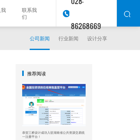
028-
入我
联系我
们
86268669
公司新闻
行业新闻
设计分享
华东
华北
华南
华中
西南
推荐阅读
西北
东南
恭贺三桥设计成功入驻湖南省公共资源交易统
一注册平台！