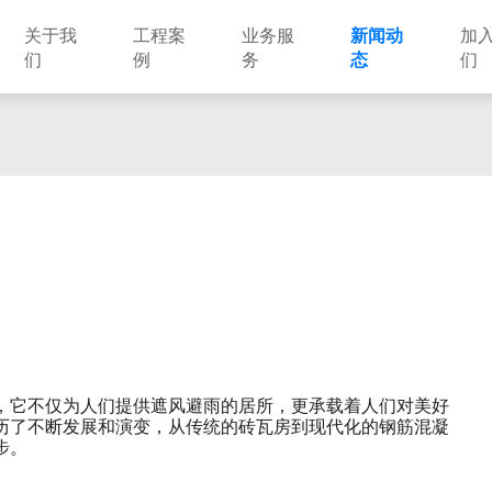
关于我
工程案
业务服
新闻动
加
们
例
务
态
们
建筑设计
市政设计
电力设计
商物粮储藏（冷库冷冻）
农林设计
勘察资质
水利设计
风景园林
土地规划
城乡规划
工程测绘
工程咨询
工程造价
，它不仅为人们提供遮风避雨的居所，更承载着人们对美好
历了不断发展和演变，从传统的砖瓦房到现代化的钢筋混凝
步。